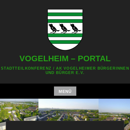
Zum
Inhalt
springen
VOGELHEIM – PORTAL
STADTTEILKONFERENZ / AK VOGELHEIMER BÜRGERINNEN
UND BÜRGER E.V.
MENÜ
Zum
Inhalt
springen