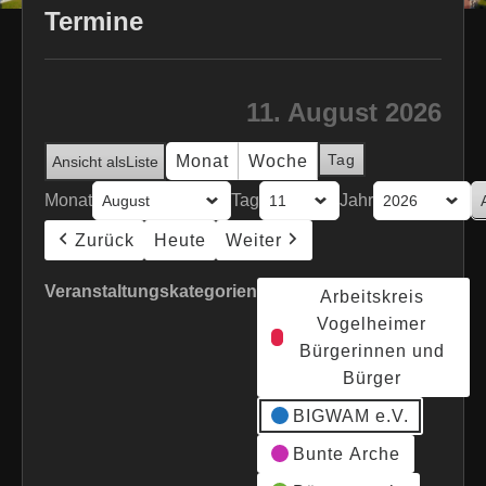
Termine
11. August 2026
Tag
Monat
Woche
Ansicht als
Liste
Monat
Tag
Jahr
Zurück
Heute
Weiter
Veranstaltungskategorien
Arbeitskreis
Vogelheimer
Bürgerinnen und
Bürger
BIGWAM e.V.
Bunte Arche