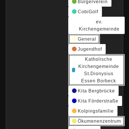
Bürgerverein
CobiGolf
ev.
Kirchengemeinde
General
Jugendhof
Katholische
Kirchengemeinde
St.Dionysius
Essen Borbeck
Kita Bergbrücke
Kita Förderstraße
Kolpingsfamilie
Ökumenenzentrum