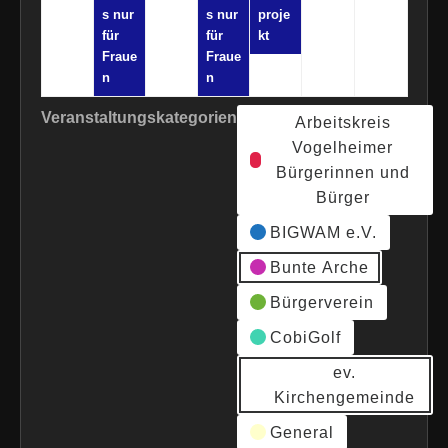
s nur
s nur
proje
für
für
kt
Fraue
Fraue
n
n
Veranstaltungskategorien
Arbeitskreis
Vogelheimer
Bürgerinnen und
Bürger
BIGWAM e.V.
Bunte Arche
Bürgerverein
CobiGolf
ev.
Kirchengemeinde
General