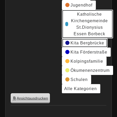
Jugendhof
Katholische
Kirchengemeinde
St.Dionysius
Essen Borbeck
Kita Bergbrücke
Kita Förderstraße
Kolpingsfamilie
Ökumenenzentrum
Schulen
Alle Kategorien
Ansicht
ausdrucken