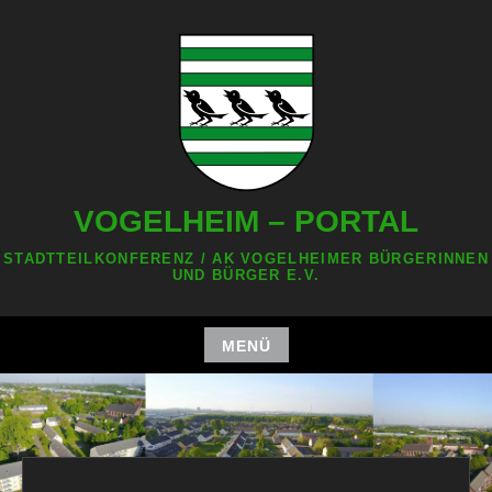
Zum
Inhalt
springen
VOGELHEIM – PORTAL
STADTTEILKONFERENZ / AK VOGELHEIMER BÜRGERINNEN
UND BÜRGER E.V.
MENÜ
Zum
Inhalt
springen