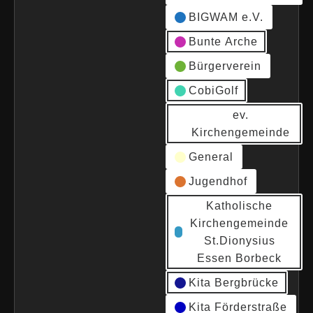
BIGWAM e.V.
Bunte Arche
Bürgerverein
CobiGolf
ev.
Kirchengemeinde
General
Jugendhof
Katholische
Kirchengemeinde
St.Dionysius
Essen Borbeck
Kita Bergbrücke
Kita Förderstraße