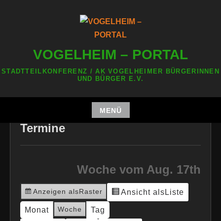
Zum
Inhalt
springen
VOGELHEIM – PORTAL
STADTTEILKONFERENZ / AK VOGELHEIMER BÜRGERINNEN
UND BÜRGER E.V.
MENÜ
Zum
Termine
Inhalt
springen
Woche vom Aug. 17th
Anzeigen als
Raster
Ansicht als
Liste
Woche
Monat
Tag