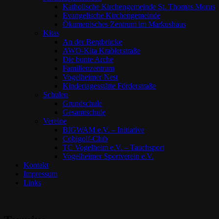
Katholische Kirchengemeinde St. Thomas Morus
Evangelische Kirchengemeinde
Ökumenisches Zentrum im Markushaus
Kitas
An der Bergbrücke
AWO-Kita Krablerstraße
Die bunte Arche
Familienzentrum
Vogelheimer Nest
Kindertagesstätte Förderstraße
Schulen
Grundschule
Gesamtschule
Vereine
BIGWAM e.V. – Initiative
Cobigolf-Club
TC Vogelheim e.V. – Tauchsport
Vogelheimer Sportverein e.V.
Kontakt
Impressum
Links