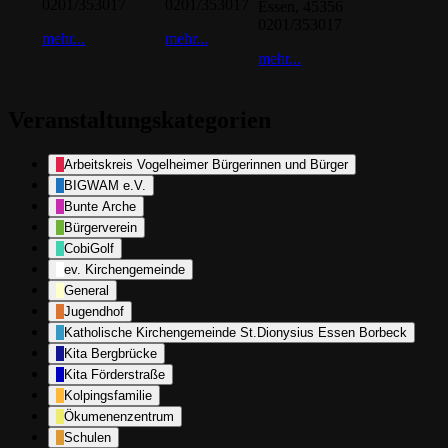
0201/353017
0201/353017
Essen
,
45356
0201/353017
mehr...
mehr...
mehr...
Veranstaltungskategorien
Arbeitskreis Vogelheimer Bürgerinnen und Bürger
BIGWAM e.V.
Bunte Arche
Bürgerverein
CobiGolf
ev. Kirchengemeinde
General
Jugendhof
Katholische Kirchengemeinde St.Dionysius Essen Borbeck
Kita Bergbrücke
Kita Förderstraße
Kolpingsfamilie
Ökumenenzentrum
Schulen