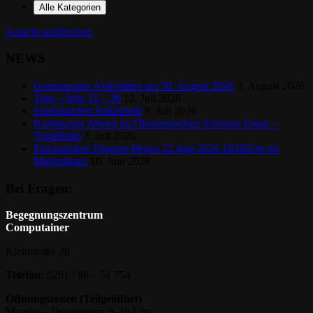
Alle Kategorien
Ansicht
ausdrucken
NEWS
Gemeinsame Aktivitäten am 30. August 2026
3. August 2026
Tanz – Info 15 – 26
12. Juli 2026
Spielplatzfest Stakenholt
9. Juli 2026
Karibischer Abend im Ökumenischen Zentrum Essen –
Vogelheim
3. Juli 2026
Patronatsfest Thomas Morus 22.Juni 2026 18:00Uhr im
Markushaus
10. Juni 2026
Bei Fragen:
Begegnungszentrum
Computainer
Kleinstraße 28
Telefon:
0201 / 88 – 51 754
Öffnungszeiten (Teilgeöffnet)
Montag – Donnerstag: 9–16 Uhr