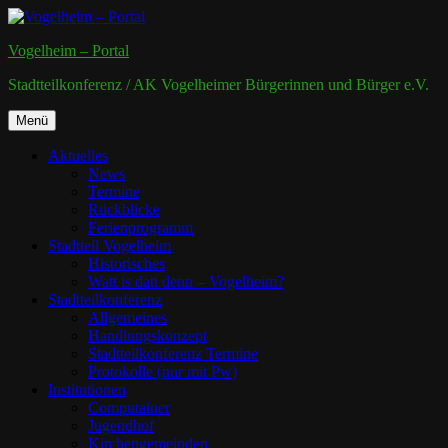
Zum
Inhalt
Vogelheim – Portal
springen
Stadtteilkonferenz / AK Vogelheimer Bürgerinnen und Bürger e.V.
Zum
Menü
Inhalt
springen
Aktuelles
News
Termine
Rückblicke
Ferienprogramm
Stadtteil Vogelheim
Historisches
Watt is datt denn – Vogelheim?
Stadtteilkonferenz
Allgemeines
Handlungskonzept
Stadtteilkonferenz Termine
Protokolle (nur mit Pw)
Institutionen
Computainer
Jugendhof
Kirchengemeinden