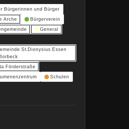
er Bürgerinnen und Bürger
e Arche
Bürgerverein
hengemeinde
General
gemeinde St.Dionysius Essen
Borbeck
ta Förderstraße
umenenzentrum
Schulen