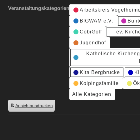
Veranstaltungskategorien
Arbeitskreis Vogelheim
BIGWAM e.V.
Bunt
CobiGolf
ev. Kirc
Jugendhof
Katholische Kirchen
Kita Bergbrücke
Ki
Kolpingsfamilie
Ök
Alle Kategorien
Ansicht
ausdrucken