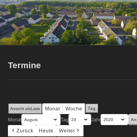
Termine
Tag
Monat
Woche
Ansicht als
Liste
Monat
Tag
Jahr
Zurück
Heute
Weiter