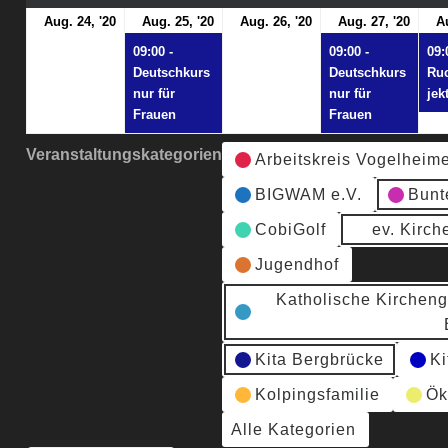
24.
25.
(1
26.
27.
(1
Aug. 24, '20
Aug. 25, '20
Aug. 26, '20
Aug. 27, '20
A
August
August
Veranstaltung)
August
Augu
Vera
09:00 -
09:00 -
09:
2020
2020
2020
2020
Deutschkurs
Deutschkurs
Ru
nur für
nur für
jek
Frauen
Frauen
Veranstaltungskategorien
Arbeitskreis Vogelheim
BIGWAM e.V.
Bunt
CobiGolf
ev. Kirc
Jugendhof
Katholische Kirchen
Kita Bergbrücke
Ki
Kolpingsfamilie
Ök
Alle Kategorien