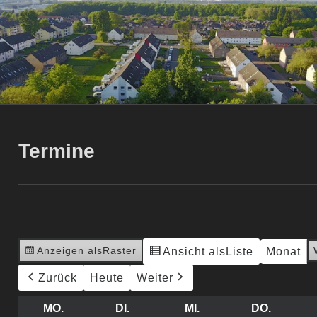
Termine
Anzeigen als
Raster
Ansicht als
Liste
Monat
Zurück
Heute
Weiter
MO.
MONTAG
DI.
DIENSTAG
MI.
MITTWOCH
DO.
DONNE