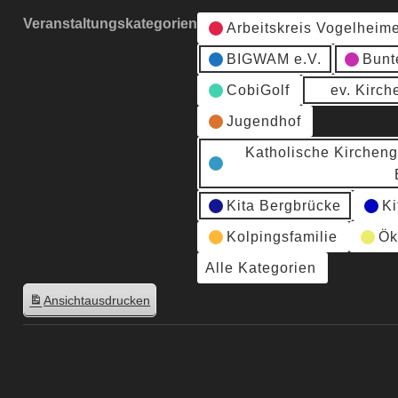
Veranstaltungskategorien
Arbeitskreis Vogelheim
BIGWAM e.V.
Bunt
CobiGolf
ev. Kirc
Jugendhof
Katholische Kirchen
Kita Bergbrücke
Ki
Kolpingsfamilie
Ök
Alle Kategorien
Ansicht
ausdrucken