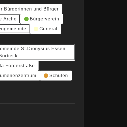
er Bürgerinnen und Bürger
e Arche
Bürgerverein
hengemeinde
General
gemeinde St.Dionysius Essen
Borbeck
ta Förderstraße
umenenzentrum
Schulen