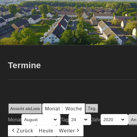
Termine
Tag
Monat
Woche
Ansicht als
Liste
Monat
Tag
Jahr
Zurück
Heute
Weiter