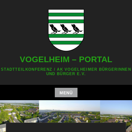
Zum
Inhalt
springen
VOGELHEIM – PORTAL
STADTTEILKONFERENZ / AK VOGELHEIMER BÜRGERINNEN
UND BÜRGER E.V.
MENÜ
Zum
Inhalt
springen