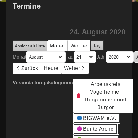
Termine
24. August 2020
Tag
Monat
Woche
Ansicht als
Liste
Monat
Tag
Jahr
Zurück
Heute
Weiter
Veranstaltungskategorien
Arbeitskreis
Vogelheimer
Bürgerinnen und
Bürger
BIGWAM e.V.
Bunte Arche