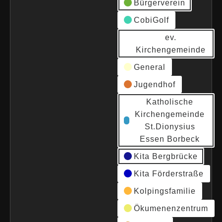
Bürgerverein
CobiGolf
ev.
Kirchengemeinde
General
Jugendhof
Katholische
Kirchengemeinde
St.Dionysius
Essen Borbeck
Kita Bergbrücke
Kita Förderstraße
Kolpingsfamilie
Ökumenenzentrum