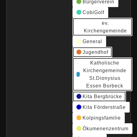
Bürgerverein
CobiGolf
ev.
Kirchengemeinde
General
Jugendhof
Katholische
Kirchengemeinde
St.Dionysius
Essen Borbeck
Kita Bergbrücke
Kita Förderstraße
Kolpingsfamilie
Ökumenenzentrum