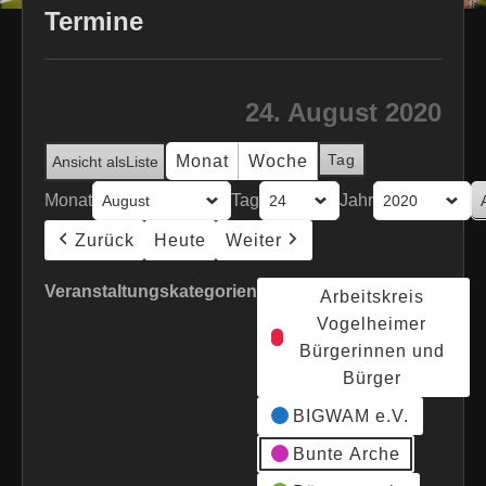
Termine
24. August 2020
Tag
Monat
Woche
Ansicht als
Liste
Monat
Tag
Jahr
Zurück
Heute
Weiter
Veranstaltungskategorien
Arbeitskreis
Vogelheimer
Bürgerinnen und
Bürger
BIGWAM e.V.
Bunte Arche