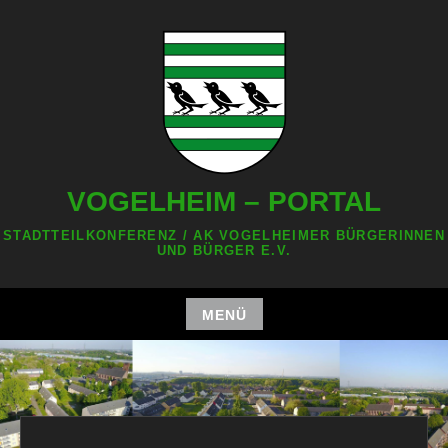
Zum
Inhalt
springen
VOGELHEIM – PORTAL
STADTTEILKONFERENZ / AK VOGELHEIMER BÜRGERINNEN
UND BÜRGER E.V.
MENÜ
Zum
Inhalt
springen