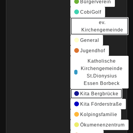
Bürgerverein
CobiGolf
ev.
Kirchengemeinde
General
Jugendhof
Katholische
Kirchengemeinde
St.Dionysius
Essen Borbeck
Kita Bergbrücke
Kita Förderstraße
Kolpingsfamilie
Ökumenenzentrum