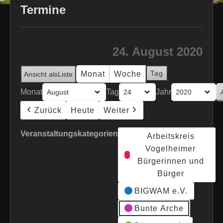
Termine
24. August 2020
Tag
Monat
Woche
Ansicht als
Liste
Monat
Tag
Jahr
Zurück
Heute
Weiter
Veranstaltungskategorien
Arbeitskreis
Vogelheimer
Bürgerinnen und
Bürger
BIGWAM e.V.
Bunte Arche