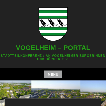
Zum
Inhalt
springen
VOGELHEIM – PORTAL
STADTTEILKONFERENZ / AK VOGELHEIMER BÜRGERINNEN
UND BÜRGER E.V.
MENÜ
Zum
Inhalt
springen