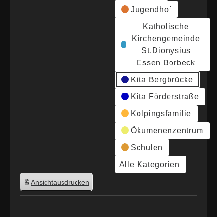
Jugendhof
Katholische
Kirchengemeinde
St.Dionysius
Essen Borbeck
Kita Bergbrücke
Kita Förderstraße
Kolpingsfamilie
Ökumenenzentrum
Schulen
Alle Kategorien
Ansicht
ausdrucken