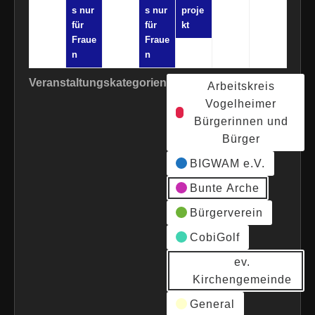
s nur
s nur
proje
für
für
kt
Fraue
Fraue
n
n
Veranstaltungskategorien
Arbeitskreis
Vogelheimer
Bürgerinnen und
Bürger
BIGWAM e.V.
Bunte Arche
Bürgerverein
CobiGolf
ev.
Kirchengemeinde
General