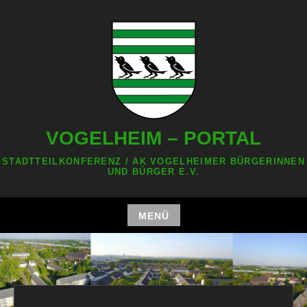
Zum
Inhalt
springen
VOGELHEIM – PORTAL
STADTTEILKONFERENZ / AK VOGELHEIMER BÜRGERINNEN
UND BÜRGER E.V.
MENÜ
Zum
Inhalt
springen