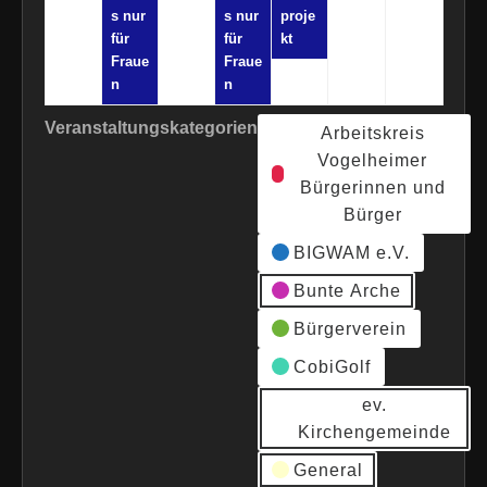
s nur
s nur
proje
für
für
kt
Fraue
Fraue
n
n
Veranstaltungskategorien
Arbeitskreis
Vogelheimer
Bürgerinnen und
Bürger
BIGWAM e.V.
Bunte Arche
Bürgerverein
CobiGolf
ev.
Kirchengemeinde
General