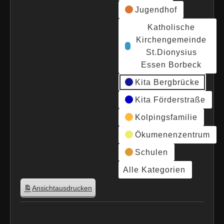
Jugendhof
Katholische
Kirchengemeinde
St.Dionysius
Essen Borbeck
Kita Bergbrücke
Kita Förderstraße
Kolpingsfamilie
Ökumenenzentrum
Schulen
Alle Kategorien
Ansicht
ausdrucken