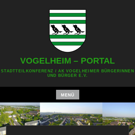
Zum
Inhalt
springen
VOGELHEIM – PORTAL
STADTTEILKONFERENZ / AK VOGELHEIMER BÜRGERINNEN
UND BÜRGER E.V.
MENÜ
Zum
Inhalt
springen