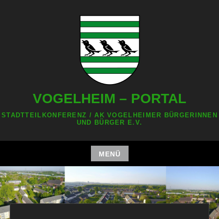
Zum
Inhalt
springen
VOGELHEIM – PORTAL
STADTTEILKONFERENZ / AK VOGELHEIMER BÜRGERINNEN
UND BÜRGER E.V.
MENÜ
Zum
Inhalt
springen