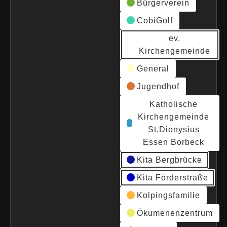
Bürgerverein
CobiGolf
ev.
Kirchengemeinde
General
Jugendhof
Katholische
Kirchengemeinde
St.Dionysius
Essen Borbeck
Kita Bergbrücke
Kita Förderstraße
Kolpingsfamilie
Ökumenenzentrum