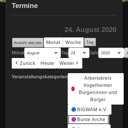
Termine
24. August 2020
Tag
Monat
Woche
Ansicht als
Liste
Monat
Tag
Jahr
Zurück
Heute
Weiter
Veranstaltungskategorien
Arbeitskreis
Vogelheimer
Bürgerinnen und
Bürger
BIGWAM e.V.
Bunte Arche