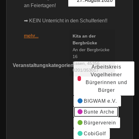
27. August 2020
an Feiertagen!
➡ KEIN Unterricht in den Schulferien!!
mehr...
Kita an der
Bergbrücke
An der Bergbrücke
16
Essen
,
45356
Veranstaltungskategorien
Arbeitskreis
0201/353017
Vogelheimer
Bürgerinnen und
Bürger
BIGWAM e.V.
Bunte Arche
Bürgerverein
CobiGolf