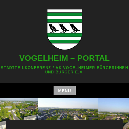
Zum
Inhalt
springen
VOGELHEIM – PORTAL
STADTTEILKONFERENZ / AK VOGELHEIMER BÜRGERINNEN
UND BÜRGER E.V.
MENÜ
Zum
Inhalt
springen