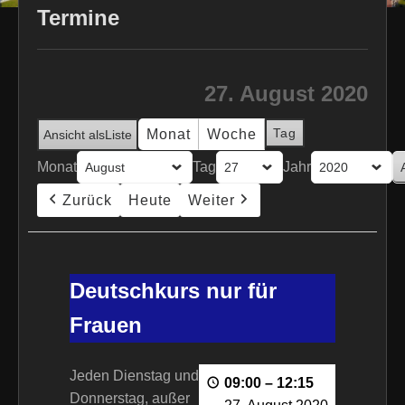
Termine
27. August 2020
Tag
Monat
Woche
Ansicht als
Liste
Monat
Tag
Jahr
Zurück
Heute
Weiter
Deutschkurs
nur
Deutschkurs nur für
für
Frauen
Frauen
Jeden Dienstag und
09:00
–
12:15
Donnerstag, außer