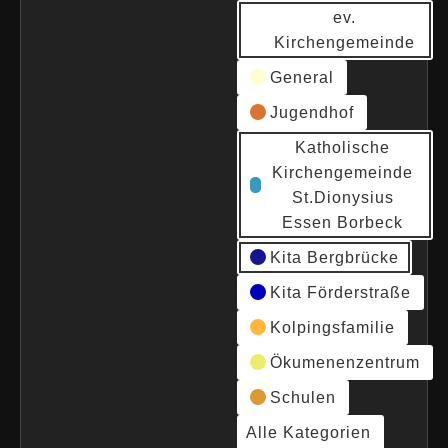
ev.
Kirchengemeinde
General
Jugendhof
Katholische
Kirchengemeinde
St.Dionysius
Essen Borbeck
Kita Bergbrücke
Kita Förderstraße
Kolpingsfamilie
Ökumenenzentrum
Schulen
Alle Kategorien