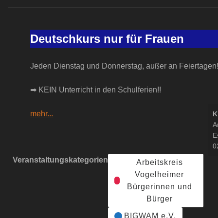
Deutschkurs
nur
Deutschkurs nur für Frauen
für
Frauen
Jeden Dienstag und Donnerstag, außer an Feiertagen
➡ KEIN Unterricht in den Schulferien!!
mehr...
K
A
E
0
Veranstaltungskategorien
Arbeitskreis
Vogelheimer
Bürgerinnen und
Bürger
BIGWAM e.V.