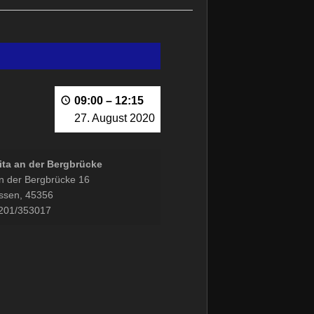
!
09:00
–
12:15
27. August 2020
ita an der Bergbrücke
n der Bergbrücke 16
ssen
,
45356
201/353017