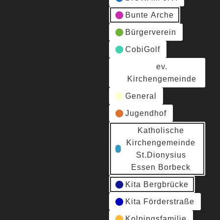
Bunte Arche
Bürgerverein
CobiGolf
ev.
Kirchengemeinde
General
Jugendhof
Katholische
Kirchengemeinde
St.Dionysius
Essen Borbeck
Kita Bergbrücke
Kita Förderstraße
Kolpingsfamilie