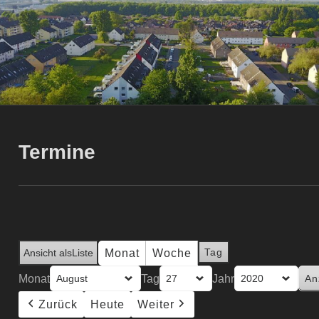
Termine
Tag
Monat
Woche
Ansicht als
Liste
Monat
Tag
Jahr
Zurück
Heute
Weiter