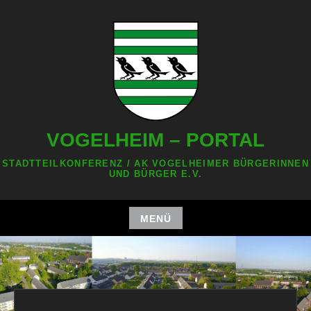
Zum
Inhalt
springen
VOGELHEIM – PORTAL
STADTTEILKONFERENZ / AK VOGELHEIMER BÜRGERINNEN
UND BÜRGER E.V.
MENÜ
Zum
Inhalt
springen