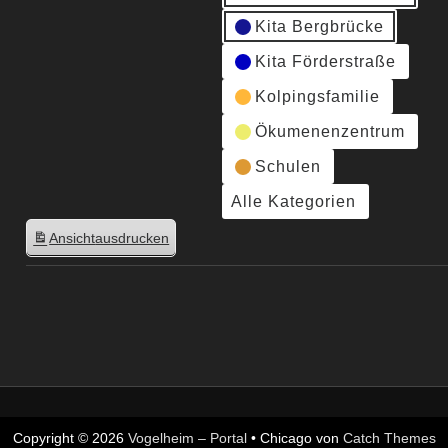
Kita Bergbrücke
Kita Förderstraße
Kolpingsfamilie
Ökumenenzentrum
Schulen
Alle Kategorien
Ansicht
ausdrucken
Copyright © 2026
Vogelheim – Portal
•
Chicago von
Catch Themes