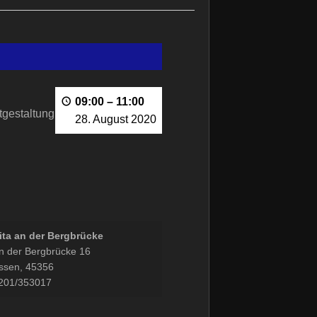
09:00
–
11:00
tgestaltung
28. August 2020
ita an der Bergbrücke
n der Bergbrücke 16
ssen
,
45356
201/353017