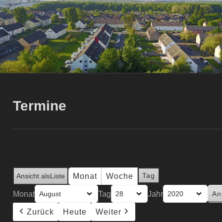
Termine
Tag
Monat
Woche
Ansicht als
Liste
Monat
Tag
Jahr
Zurück
Heute
Weiter