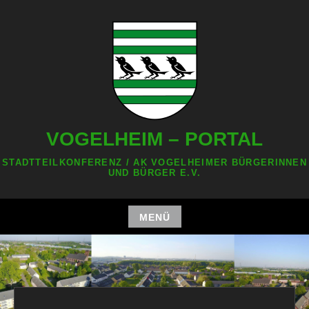
Zum
Inhalt
springen
VOGELHEIM – PORTAL
STADTTEILKONFERENZ / AK VOGELHEIMER BÜRGERINNEN
UND BÜRGER E.V.
MENÜ
Zum
Inhalt
springen