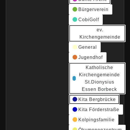
Bürgerverein
CobiGolf
ev.
Kirchengemeinde
General
Jugendhof
Katholische
Kirchengemeinde
St.Dionysius
Essen Borbeck
Kita Bergbrücke
Kita Förderstraße
Kolpingsfamilie
Ökumenenzentrum