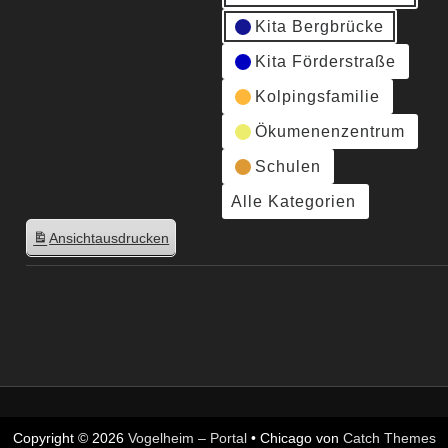
Kita Bergbrücke
Kita Förderstraße
Kolpingsfamilie
Ökumenenzentrum
Schulen
Alle Kategorien
Ansicht
ausdrucken
Copyright © 2026
Vogelheim – Portal
•
Chicago von
Catch Themes