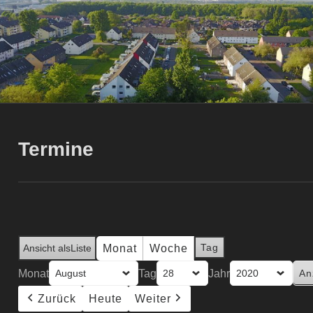
Termine
Tag
Monat
Woche
Ansicht als
Liste
Monat
Tag
Jahr
Zurück
Heute
Weiter