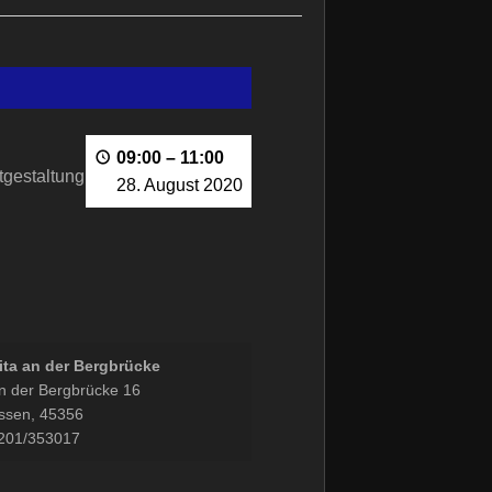
09:00
–
11:00
tgestaltung
28. August 2020
ita an der Bergbrücke
n der Bergbrücke 16
ssen
,
45356
201/353017