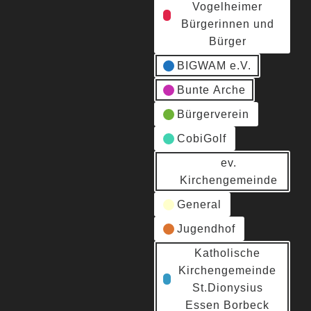
Vogelheimer
Bürgerinnen und
Bürger
BIGWAM e.V.
Bunte Arche
Bürgerverein
CobiGolf
ev.
Kirchengemeinde
General
Jugendhof
Katholische
Kirchengemeinde
St.Dionysius
Essen Borbeck