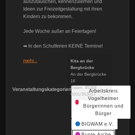
auszutauschen, kennenzulernen und
Ideen zur Freizeitgestaltung mit ihren
Kindern zu bekommen.
Jede Woche außer an Feiertagen!
➡ In den Schulferien KEINE Termine!
mehr...
Kita an der
Bergbrücke
An der Bergbrücke
16
Essen
,
45356
Veranstaltungskategorien
Arbeitskreis
0201/353017
Vogelheimer
Bürgerinnen und
Bürger
BIGWAM e.V.
Bunte Arche