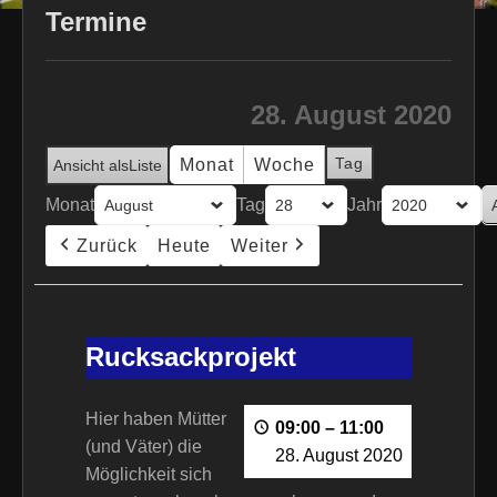
Termine
28. August 2020
Tag
Monat
Woche
Ansicht als
Liste
Monat
Tag
Jahr
Zurück
Heute
Weiter
Rucksackprojekt
Rucksackprojekt
Hier haben Mütter
09:00
–
11:00
(und Väter) die
28. August 2020
Möglichkeit sich