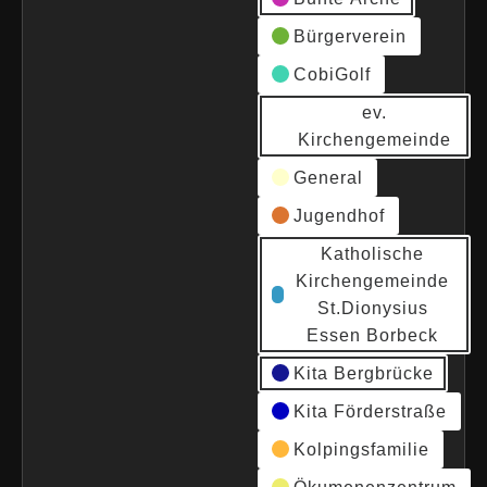
Bürgerverein
CobiGolf
ev.
Kirchengemeinde
General
Jugendhof
Katholische
Kirchengemeinde
St.Dionysius
Essen Borbeck
Kita Bergbrücke
Kita Förderstraße
Kolpingsfamilie