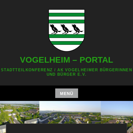
Zum
Inhalt
springen
VOGELHEIM – PORTAL
STADTTEILKONFERENZ / AK VOGELHEIMER BÜRGERINNEN
UND BÜRGER E.V.
MENÜ
Zum
Inhalt
springen