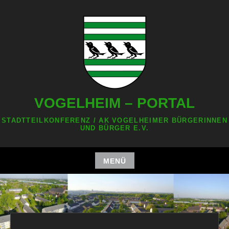
Zum
Inhalt
springen
VOGELHEIM – PORTAL
STADTTEILKONFERENZ / AK VOGELHEIMER BÜRGERINNEN
UND BÜRGER E.V.
MENÜ
Zum
Inhalt
springen