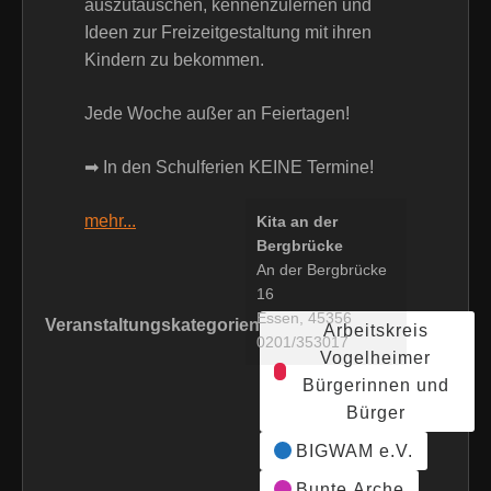
auszutauschen, kennenzulernen und
Ideen zur Freizeitgestaltung mit ihren
Kindern zu bekommen.
Jede Woche außer an Feiertagen!
➡ In den Schulferien KEINE Termine!
mehr...
Kita an der
Bergbrücke
An der Bergbrücke
16
Essen
,
45356
Veranstaltungskategorien
Arbeitskreis
0201/353017
Vogelheimer
Bürgerinnen und
Bürger
BIGWAM e.V.
Bunte Arche