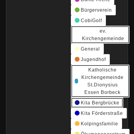
Bürgerverein
CobiGolf
ev.
Kirchengemeinde
General
Jugendhof
Katholische
Kirchengemeinde
St.Dionysius
Essen Borbeck
Kita Bergbrücke
Kita Förderstraße
Kolpingsfamilie