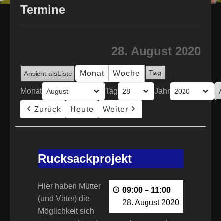
Termine
28. August 2020
Tag
Monat
Woche
Ansicht als
Liste
Monat
Tag
Jahr
Zurück
Heute
Weiter
Rucksackprojekt
Rucksackprojekt
Hier haben Mütter
09:00
–
11:00
(und Väter) die
28. August 2020
Möglichkeit sich