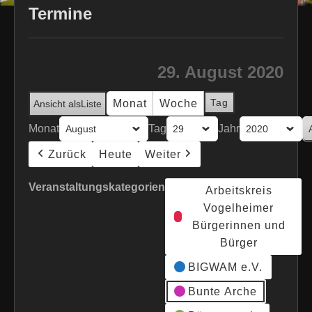
Termine
29. August 2020
Tag
Monat
Woche
Ansicht als
Liste
Monat
Tag
Jahr
Zurück
Heute
Weiter
Veranstaltungskategorien
Arbeitskreis
Vogelheimer
Bürgerinnen und
Bürger
BIGWAM e.V.
Bunte Arche