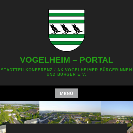
Zum
Inhalt
springen
VOGELHEIM – PORTAL
STADTTEILKONFERENZ / AK VOGELHEIMER BÜRGERINNEN
UND BÜRGER E.V.
MENÜ
Zum
Inhalt
springen