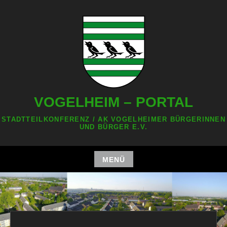
Zum
Inhalt
springen
VOGELHEIM – PORTAL
STADTTEILKONFERENZ / AK VOGELHEIMER BÜRGERINNEN
UND BÜRGER E.V.
MENÜ
Zum
Inhalt
springen