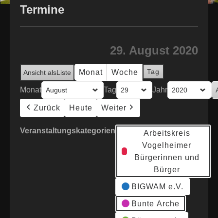
Termine
29. August 2020
Tag
Monat
Woche
Ansicht als
Liste
Monat
Tag
Jahr
Zurück
Heute
Weiter
Veranstaltungskategorien
Arbeitskreis
Vogelheimer
Bürgerinnen und
Bürger
BIGWAM e.V.
Bunte Arche