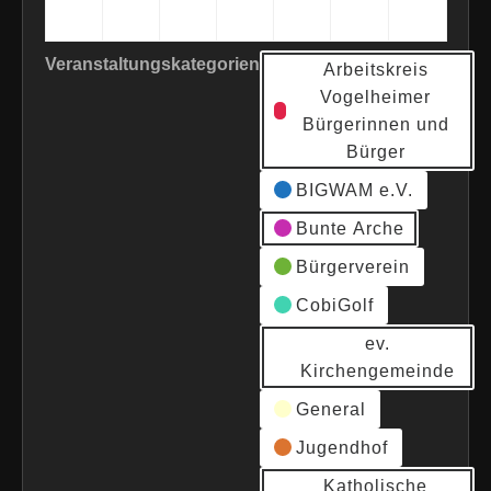
2020
2020
2020
2020
2020
2020
2020
Veranstaltungskategorien
Arbeitskreis
Vogelheimer
Bürgerinnen und
Bürger
BIGWAM e.V.
Bunte Arche
Bürgerverein
CobiGolf
ev.
Kirchengemeinde
General
Jugendhof
Katholische