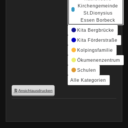
Kirchengemeinde
St.Dionysius
Essen Borbeck
Kita Bergbrücke
Kita Förderstraße
Kolpingsfamilie
Ökumenenzentrum
Schulen
Alle Kategorien
Ansicht
ausdrucken