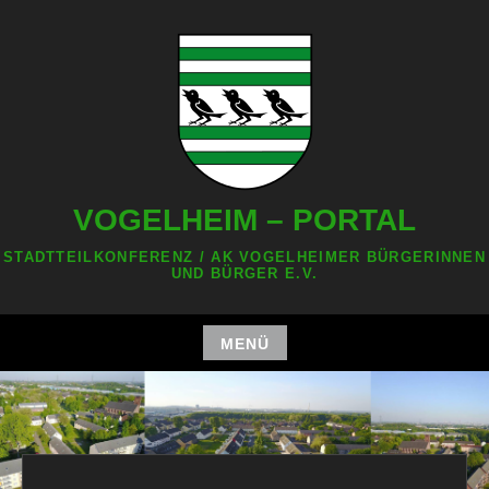
Zum
Inhalt
springen
VOGELHEIM – PORTAL
STADTTEILKONFERENZ / AK VOGELHEIMER BÜRGERINNEN
UND BÜRGER E.V.
MENÜ
Zum
Inhalt
springen