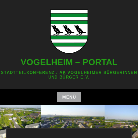
Zum
Inhalt
springen
VOGELHEIM – PORTAL
STADTTEILKONFERENZ / AK VOGELHEIMER BÜRGERINNEN
UND BÜRGER E.V.
MENÜ
Zum
Inhalt
springen