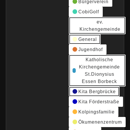
Bürgerverein
CobiGolf
ev.
Kirchengemeinde
General
Jugendhof
Katholische
Kirchengemeinde
St.Dionysius
Essen Borbeck
Kita Bergbrücke
Kita Förderstraße
Kolpingsfamilie
Ökumenenzentrum