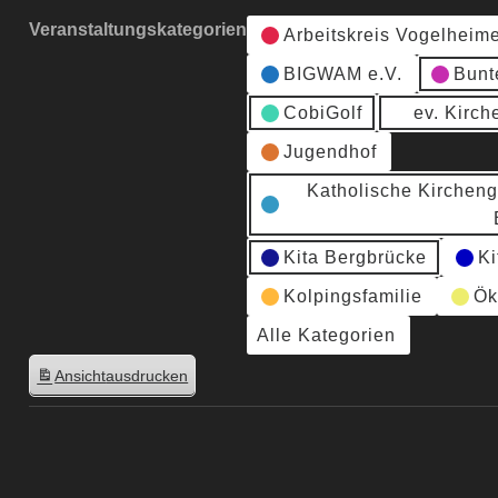
Veranstaltungskategorien
Arbeitskreis Vogelheim
BIGWAM e.V.
Bunt
CobiGolf
ev. Kirc
Jugendhof
Katholische Kirchen
Kita Bergbrücke
Ki
Kolpingsfamilie
Ök
Alle Kategorien
Ansicht
ausdrucken