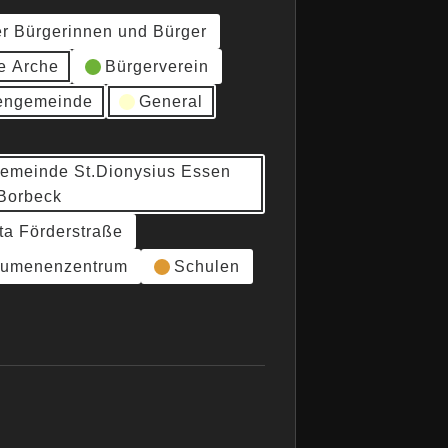
er Bürgerinnen und Bürger
e Arche
Bürgerverein
hengemeinde
General
gemeinde St.Dionysius Essen
Borbeck
ta Förderstraße
umenenzentrum
Schulen