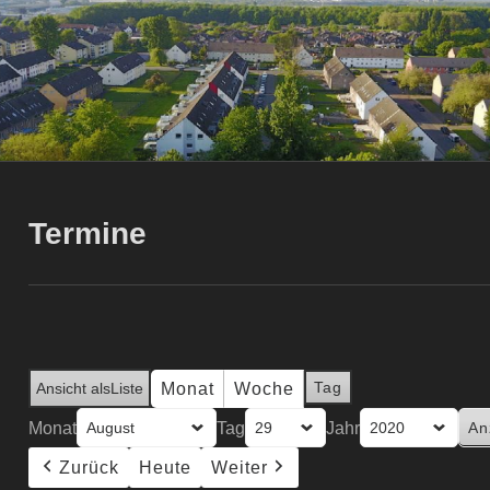
Termine
Tag
Monat
Woche
Ansicht als
Liste
Monat
Tag
Jahr
Zurück
Heute
Weiter