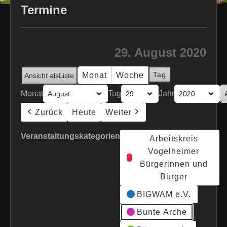
Termine
29. August 2020
Tag
Monat
Woche
Ansicht als
Liste
Monat
Tag
Jahr
Zurück
Heute
Weiter
Veranstaltungskategorien
Arbeitskreis
Vogelheimer
Bürgerinnen und
Bürger
BIGWAM e.V.
Bunte Arche