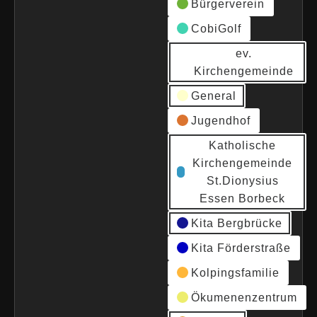
Bürgerverein
CobiGolf
ev.
Kirchengemeinde
General
Jugendhof
Katholische
Kirchengemeinde
St.Dionysius
Essen Borbeck
Kita Bergbrücke
Kita Förderstraße
Kolpingsfamilie
Ökumenenzentrum