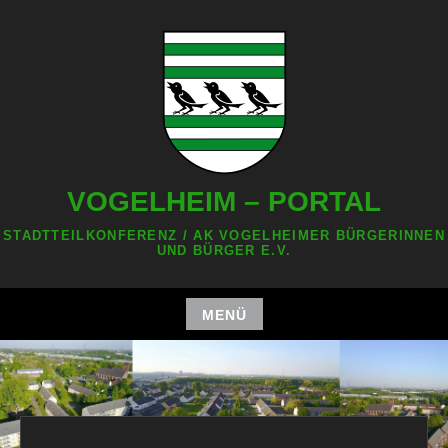
Zum
Inhalt
springen
VOGELHEIM – PORTAL
STADTTEILKONFERENZ / AK VOGELHEIMER BÜRGERINNEN
UND BÜRGER E.V.
MENÜ
Zum
Inhalt
springen