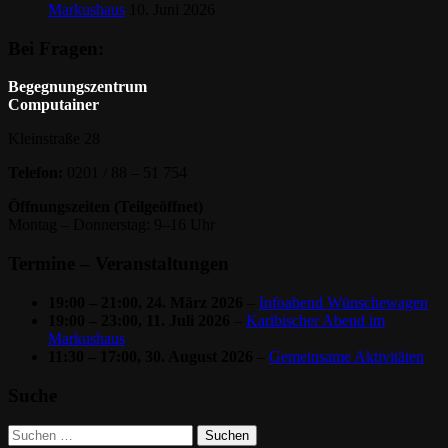
Markushaus
10. Juni 2026
Bei Fragen:
Begegnungszentrum
Computainer
Kleinstraße 28
Telefon:
0201 / 88 – 51 754
Öffnungszeiten (Teilgeöffnet)
Montag – Donnerstag: 9–16 Uhr
Termine – Veranstaltungen
19:00
–
21:00
,
24. März 2026
–
Infoabend Wünschewagen
19:00
–
23:00
,
11. Juli 2026
–
Karibischer Abend im
Markushaus
11:30
–
17:00
,
30. August 2026
–
Gemeinsame Aktivitäten
Suche
Suche