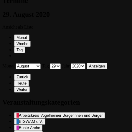
Termine
29. August 2020
Ansicht als
Liste
Monat
Woche
Tag
Monat
Tag
Jahr
Zurück
Heute
Weiter
Veranstaltungskategorien
Arbeitskreis Vogelheimer Bürgerinnen und Bürger
BIGWAM e.V.
Bunte Arche