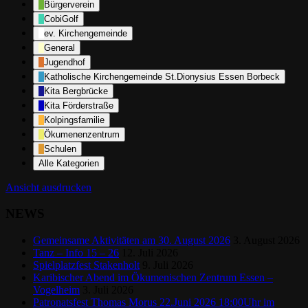
Bürgerverein
CobiGolf
ev. Kirchengemeinde
General
Jugendhof
Katholische Kirchengemeinde St.Dionysius Essen Borbeck
Kita Bergbrücke
Kita Förderstraße
Kolpingsfamilie
Ökumenenzentrum
Schulen
Alle Kategorien
Ansicht
ausdrucken
NEWS
Gemeinsame Aktivitäten am 30. August 2026
3. August 2026
Tanz – Info 15 – 26
12. Juli 2026
Spielplatzfest Stakenholt
9. Juli 2026
Karibischer Abend im Ökumenischen Zentrum Essen –
Vogelheim
3. Juli 2026
Patronatsfest Thomas Morus 22.Juni 2026 18:00Uhr im