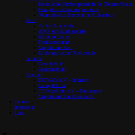
Katholische Kirchengemeinde St. Thomas Morus
Evangelische Kirchengemeinde
Ökumenisches Zentrum im Markushaus
Kitas
An der Bergbrücke
AWO-Kita Krablerstraße
Die bunte Arche
Familienzentrum
Vogelheimer Nest
Kindertagesstätte Förderstraße
Schulen
Grundschule
Gesamtschule
Vereine
BIGWAM e.V. – Initiative
Cobigolf-Club
TC Vogelheim e.V. – Tauchsport
Vogelheimer Sportverein e.V.
Kontakt
Impressum
Links