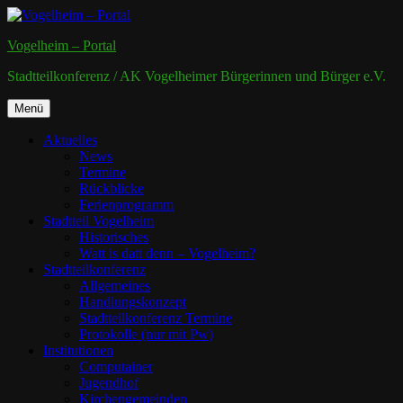
Zum
Inhalt
Vogelheim – Portal
springen
Stadtteilkonferenz / AK Vogelheimer Bürgerinnen und Bürger e.V.
Zum
Menü
Inhalt
springen
Aktuelles
News
Termine
Rückblicke
Ferienprogramm
Stadtteil Vogelheim
Historisches
Watt is datt denn – Vogelheim?
Stadtteilkonferenz
Allgemeines
Handlungskonzept
Stadtteilkonferenz Termine
Protokolle (nur mit Pw)
Institutionen
Computainer
Jugendhof
Kirchengemeinden