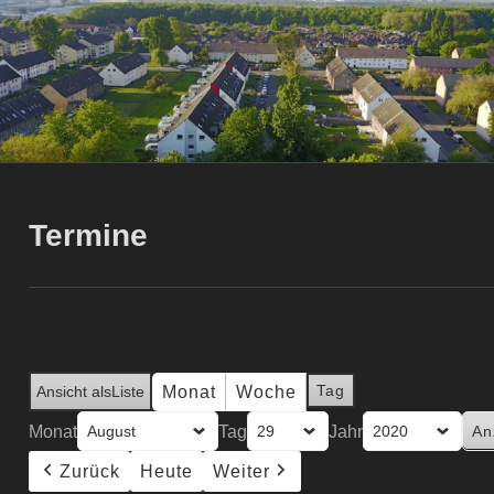
Termine
Tag
Monat
Woche
Ansicht als
Liste
Monat
Tag
Jahr
Zurück
Heute
Weiter