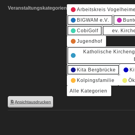
Veranstaltungskategorien
Arbeitskreis Vogelheim
BIGWAM e.V.
Bunt
CobiGolf
ev. Kirc
Jugendhof
Katholische Kirchen
Kita Bergbrücke
Ki
Kolpingsfamilie
Ök
Alle Kategorien
Ansicht
ausdrucken