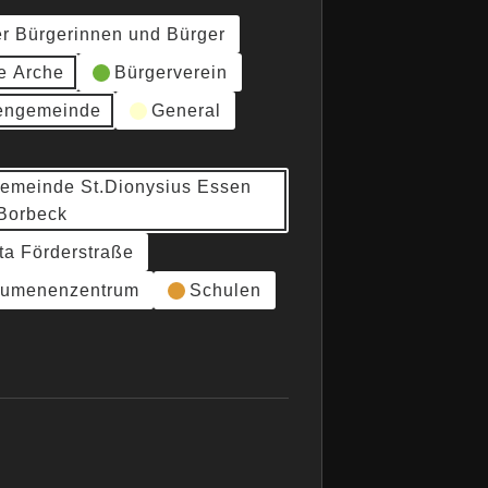
er Bürgerinnen und Bürger
e Arche
Bürgerverein
hengemeinde
General
gemeinde St.Dionysius Essen
Borbeck
ta Förderstraße
umenenzentrum
Schulen