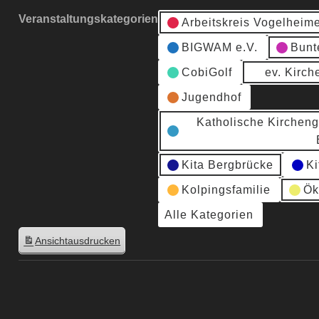
Veranstaltungskategorien
Arbeitskreis Vogelheim
BIGWAM e.V.
Bunt
CobiGolf
ev. Kirc
Jugendhof
Katholische Kirchen
Kita Bergbrücke
Ki
Kolpingsfamilie
Ök
Alle Kategorien
Ansicht
ausdrucken