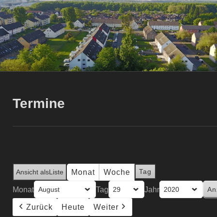
Termine
Tag
Monat
Woche
Ansicht als
Liste
Monat
Tag
Jahr
Zurück
Heute
Weiter