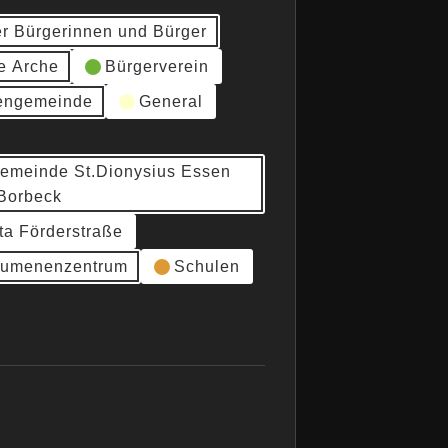
er Bürgerinnen und Bürger
e Arche
Bürgerverein
hengemeinde
General
gemeinde St.Dionysius Essen
Borbeck
ta Förderstraße
umenenzentrum
Schulen