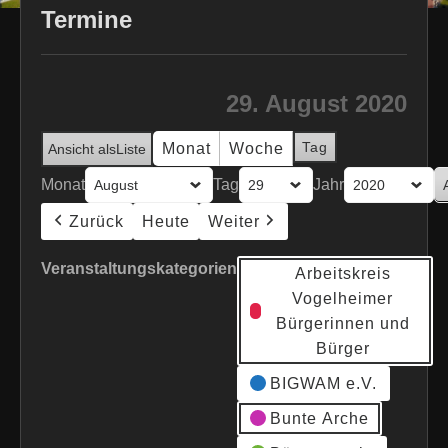
Termine
29. August 2020
Tag
Monat
Woche
Ansicht als
Liste
Monat
Tag
Jahr
Zurück
Heute
Weiter
Veranstaltungskategorien
Arbeitskreis
Vogelheimer
Bürgerinnen und
Bürger
BIGWAM e.V.
Bunte Arche