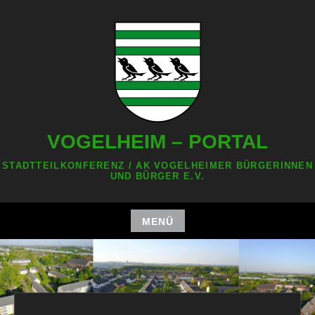
Zum
Inhalt
springen
VOGELHEIM – PORTAL
STADTTEILKONFERENZ / AK VOGELHEIMER BÜRGERINNEN
UND BÜRGER E.V.
MENÜ
Zum
Inhalt
springen