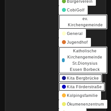
Bürgerverein
CobiGolf
ev.
Kirchengemeinde
General
Jugendhof
Katholische
Kirchengemeinde
St.Dionysius
Essen Borbeck
Kita Bergbrücke
Kita Förderstraße
Kolpingsfamilie
Ökumenenzentrum