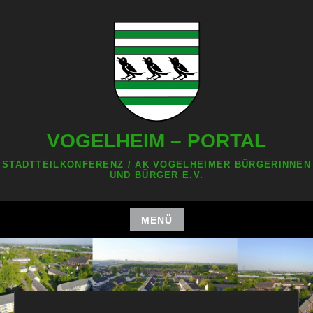
Zum
Inhalt
springen
VOGELHEIM – PORTAL
STADTTEILKONFERENZ / AK VOGELHEIMER BÜRGERINNEN
UND BÜRGER E.V.
MENÜ
Zum
Inhalt
springen