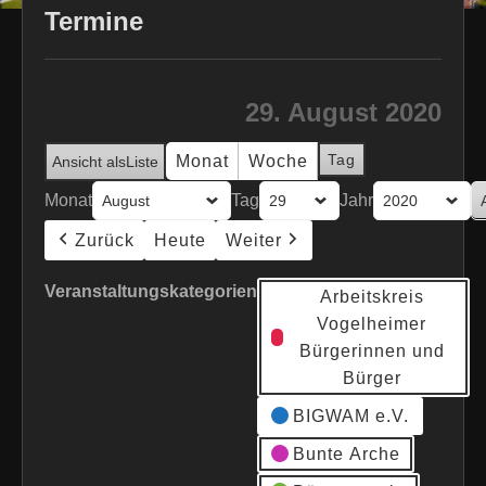
Termine
29. August 2020
Tag
Monat
Woche
Ansicht als
Liste
Monat
Tag
Jahr
Zurück
Heute
Weiter
Veranstaltungskategorien
Arbeitskreis
Vogelheimer
Bürgerinnen und
Bürger
BIGWAM e.V.
Bunte Arche