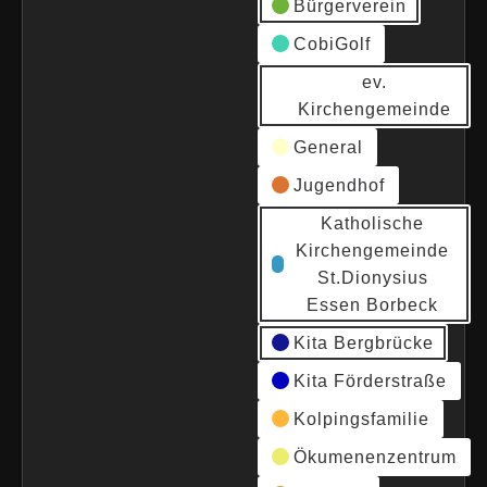
Bürgerverein
CobiGolf
ev.
Kirchengemeinde
General
Jugendhof
Katholische
Kirchengemeinde
St.Dionysius
Essen Borbeck
Kita Bergbrücke
Kita Förderstraße
Kolpingsfamilie
Ökumenenzentrum