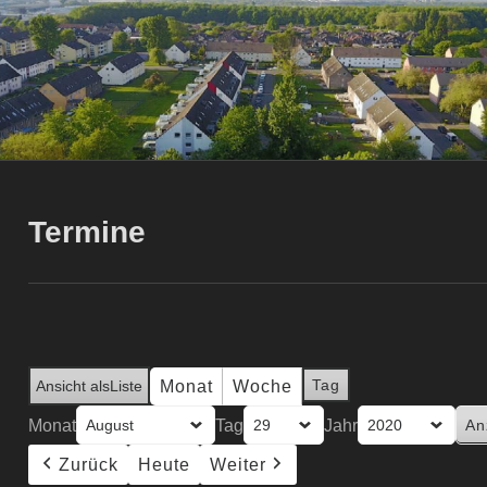
Termine
Tag
Monat
Woche
Ansicht als
Liste
Monat
Tag
Jahr
Zurück
Heute
Weiter