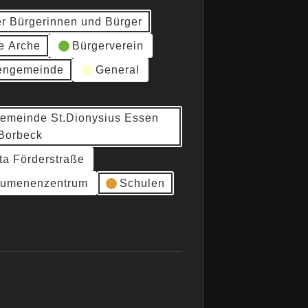
er Bürgerinnen und Bürger
e Arche
Bürgerverein
hengemeinde
General
gemeinde St.Dionysius Essen
Borbeck
ta Förderstraße
umenenzentrum
Schulen