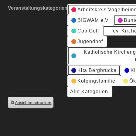
Veranstaltungskategorien
Arbeitskreis Vogelheim
BIGWAM e.V.
Bunt
CobiGolf
ev. Kirc
Jugendhof
Katholische Kirchen
Kita Bergbrücke
Ki
Kolpingsfamilie
Ök
Alle Kategorien
Ansicht
ausdrucken