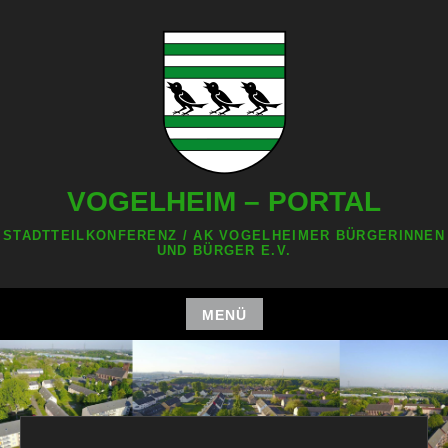
Zum
Inhalt
springen
VOGELHEIM – PORTAL
STADTTEILKONFERENZ / AK VOGELHEIMER BÜRGERINNEN
UND BÜRGER E.V.
MENÜ
Zum
Inhalt
springen