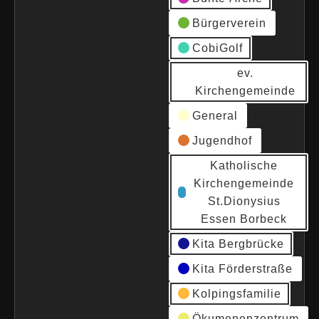
Bürgerverein
CobiGolf
ev.
Kirchengemeinde
General
Jugendhof
Katholische
Kirchengemeinde
St.Dionysius
Essen Borbeck
Kita Bergbrücke
Kita Förderstraße
Kolpingsfamilie
Ökumenenzentrum