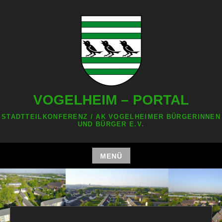
Zum
Inhalt
springen
VOGELHEIM – PORTAL
STADTTEILKONFERENZ / AK VOGELHEIMER BÜRGERINNEN
UND BÜRGER E.V.
MENÜ
Zum
Inhalt
springen