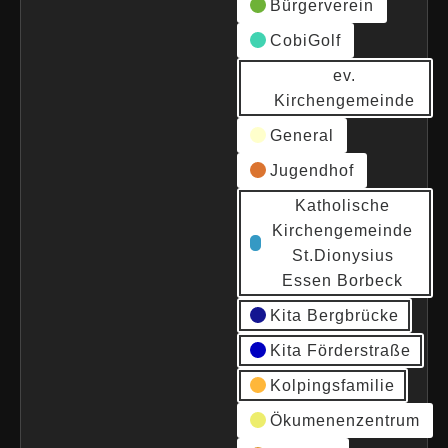
Bürgerverein
CobiGolf
ev.
Kirchengemeinde
General
Jugendhof
Katholische
Kirchengemeinde
St.Dionysius
Essen Borbeck
Kita Bergbrücke
Kita Förderstraße
Kolpingsfamilie
Ökumenenzentrum