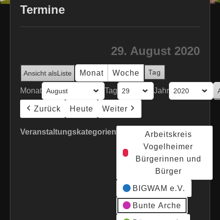
Termine
29. August 2020
Tag
Monat
Woche
Ansicht als
Liste
Monat
Tag
Jahr
Zurück
Heute
Weiter
Veranstaltungskategorien
Arbeitskreis
Vogelheimer
Bürgerinnen und
Bürger
BIGWAM e.V.
Bunte Arche