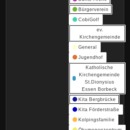
Bürgerverein
CobiGolf
ev.
Kirchengemeinde
General
Jugendhof
Katholische
Kirchengemeinde
St.Dionysius
Essen Borbeck
Kita Bergbrücke
Kita Förderstraße
Kolpingsfamilie
Ökumenenzentrum