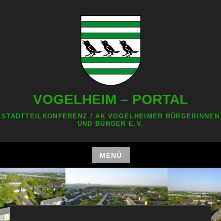
Zum
Inhalt
springen
VOGELHEIM – PORTAL
STADTTEILKONFERENZ / AK VOGELHEIMER BÜRGERINNEN
UND BÜRGER E.V.
MENÜ
Zum
Inhalt
springen