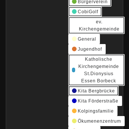
Bürgerverein
CobiGolf
ev.
Kirchengemeinde
General
Jugendhof
Katholische
Kirchengemeinde
St.Dionysius
Essen Borbeck
Kita Bergbrücke
Kita Förderstraße
Kolpingsfamilie
Ökumenenzentrum