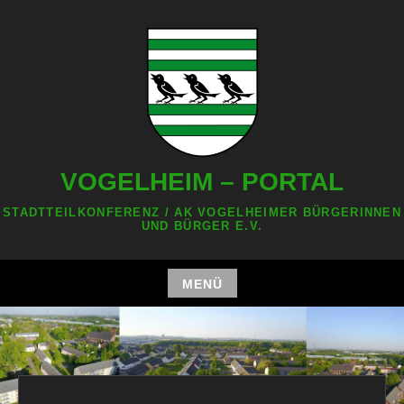
Zum
Inhalt
springen
VOGELHEIM – PORTAL
STADTTEILKONFERENZ / AK VOGELHEIMER BÜRGERINNEN
UND BÜRGER E.V.
MENÜ
Zum
Inhalt
springen