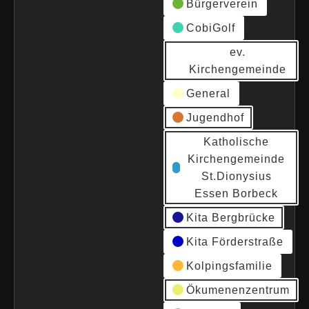
Bürgerverein
CobiGolf
ev.
Kirchengemeinde
General
Jugendhof
Katholische
Kirchengemeinde
St.Dionysius
Essen Borbeck
Kita Bergbrücke
Kita Förderstraße
Kolpingsfamilie
Ökumenenzentrum