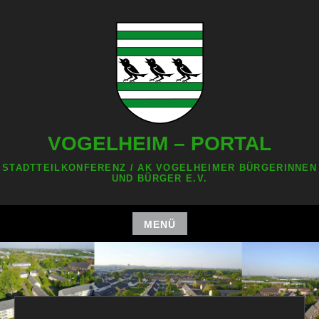
Zum
Inhalt
springen
VOGELHEIM – PORTAL
STADTTEILKONFERENZ / AK VOGELHEIMER BÜRGERINNEN
UND BÜRGER E.V.
MENÜ
Zum
Inhalt
springen