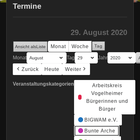
Termine
29. August 2020
Tag
Monat
Woche
Ansicht als
Liste
Monat
Tag
Jahr
Zurück
Heute
Weiter
Veranstaltungskategorien
Arbeitskreis
Vogelheimer
Bürgerinnen und
Bürger
BIGWAM e.V.
Bunte Arche