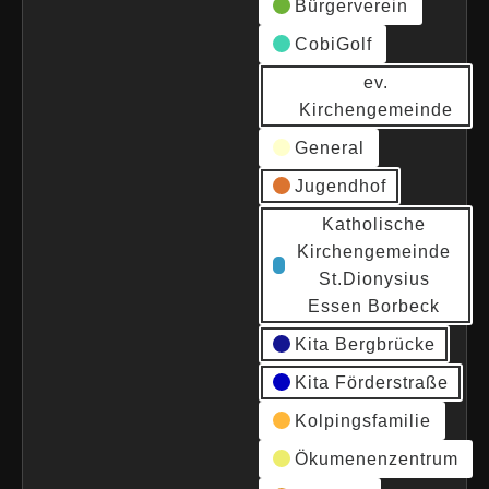
Bürgerverein
CobiGolf
ev.
Kirchengemeinde
General
Jugendhof
Katholische
Kirchengemeinde
St.Dionysius
Essen Borbeck
Kita Bergbrücke
Kita Förderstraße
Kolpingsfamilie
Ökumenenzentrum