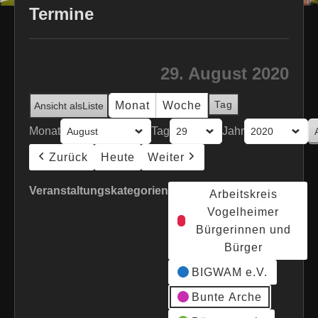
Termine
29. August 2020
Tag
Monat
Woche
Ansicht als
Liste
Monat
Tag
Jahr
Zurück
Heute
Weiter
Veranstaltungskategorien
Arbeitskreis
Vogelheimer
Bürgerinnen und
Bürger
BIGWAM e.V.
Bunte Arche