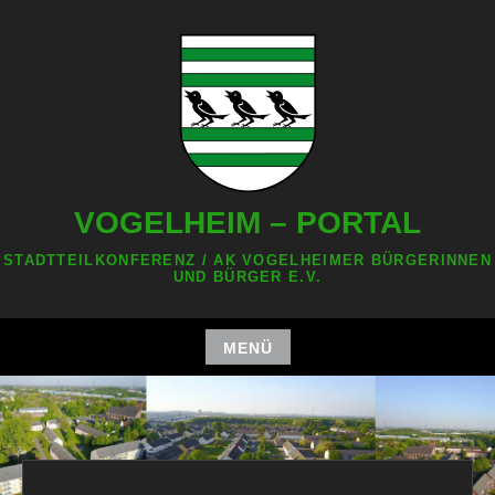
Zum
Inhalt
springen
VOGELHEIM – PORTAL
STADTTEILKONFERENZ / AK VOGELHEIMER BÜRGERINNEN
UND BÜRGER E.V.
MENÜ
Zum
Inhalt
springen