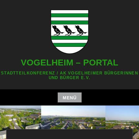
Zum
Inhalt
springen
VOGELHEIM – PORTAL
STADTTEILKONFERENZ / AK VOGELHEIMER BÜRGERINNEN
UND BÜRGER E.V.
MENÜ
Zum
Inhalt
springen