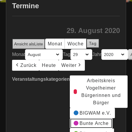
Termine
29. August 2020
Tag
Monat
Woche
Ansicht als
Liste
Monat
Tag
Jahr
Zurück
Heute
Weiter
Veranstaltungskategorien
Arbeitskreis
Vogelheimer
Bürgerinnen und
Bürger
BIGWAM e.V.
Bunte Arche