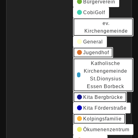
Bürgerverein
CobiGolf
ev.
Kirchengemeinde
General
Jugendhof
Katholische
Kirchengemeinde
St.Dionysius
Essen Borbeck
Kita Bergbrücke
Kita Förderstraße
Kolpingsfamilie
Ökumenenzentrum