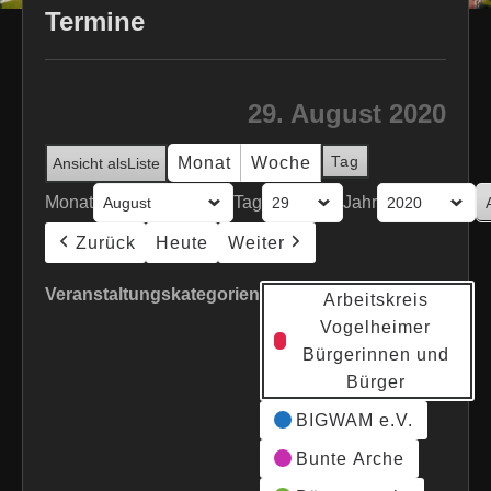
Termine
29. August 2020
Tag
Monat
Woche
Ansicht als
Liste
Monat
Tag
Jahr
Zurück
Heute
Weiter
Veranstaltungskategorien
Arbeitskreis
Vogelheimer
Bürgerinnen und
Bürger
BIGWAM e.V.
Bunte Arche