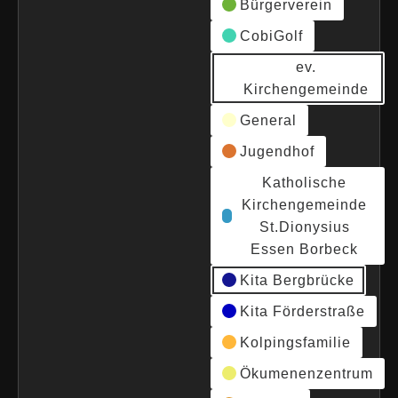
Bürgerverein
CobiGolf
ev.
Kirchengemeinde
General
Jugendhof
Katholische
Kirchengemeinde
St.Dionysius
Essen Borbeck
Kita Bergbrücke
Kita Förderstraße
Kolpingsfamilie
Ökumenenzentrum