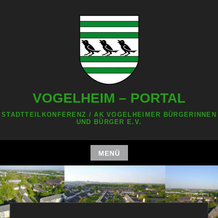
Zum
Inhalt
springen
VOGELHEIM – PORTAL
STADTTEILKONFERENZ / AK VOGELHEIMER BÜRGERINNEN
UND BÜRGER E.V.
MENÜ
Zum
Inhalt
springen