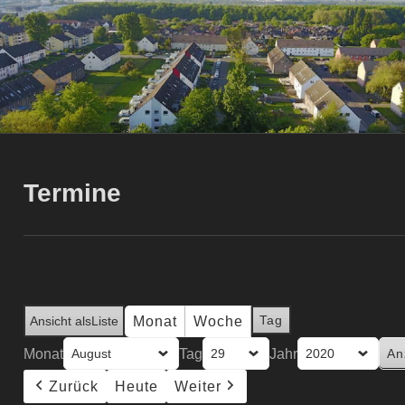
Termine
Tag
Monat
Woche
Ansicht als
Liste
Monat
Tag
Jahr
Zurück
Heute
Weiter