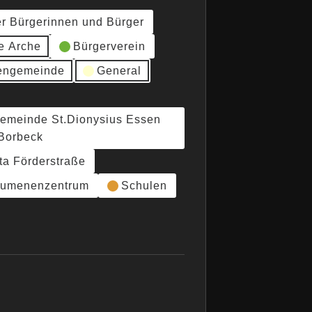
er Bürgerinnen und Bürger
e Arche
Bürgerverein
hengemeinde
General
gemeinde St.Dionysius Essen
Borbeck
ta Förderstraße
umenenzentrum
Schulen