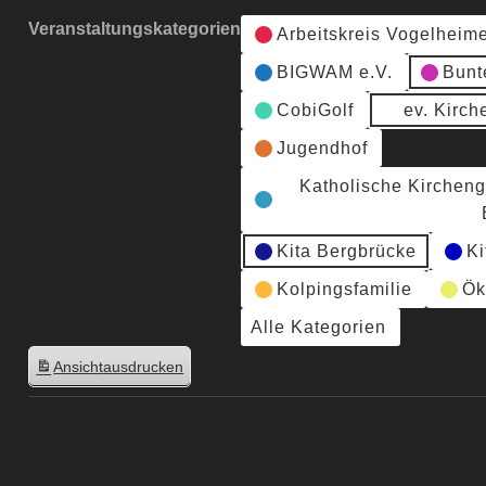
Veranstaltungskategorien
Arbeitskreis Vogelheim
BIGWAM e.V.
Bunt
CobiGolf
ev. Kirc
Jugendhof
Katholische Kirchen
Kita Bergbrücke
Ki
Kolpingsfamilie
Ök
Alle Kategorien
Ansicht
ausdrucken