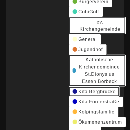
Bürgerverein
CobiGolf
ev.
Kirchengemeinde
General
Jugendhof
Katholische
Kirchengemeinde
St.Dionysius
Essen Borbeck
Kita Bergbrücke
Kita Förderstraße
Kolpingsfamilie
Ökumenenzentrum