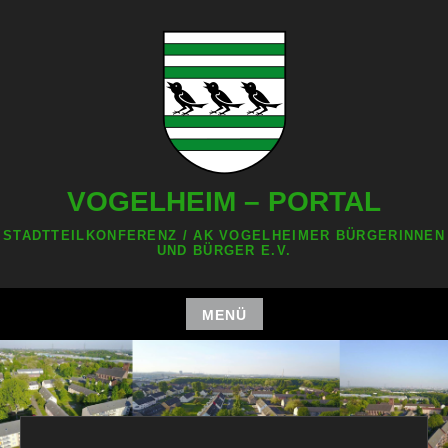
Zum
Inhalt
springen
VOGELHEIM – PORTAL
STADTTEILKONFERENZ / AK VOGELHEIMER BÜRGERINNEN
UND BÜRGER E.V.
MENÜ
Zum
Inhalt
springen