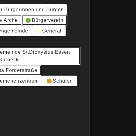
er Bürgerinnen und Bürger
e Arche
Bürgerverein
hengemeinde
General
gemeinde St.Dionysius Essen
Borbeck
ta Förderstraße
umenenzentrum
Schulen