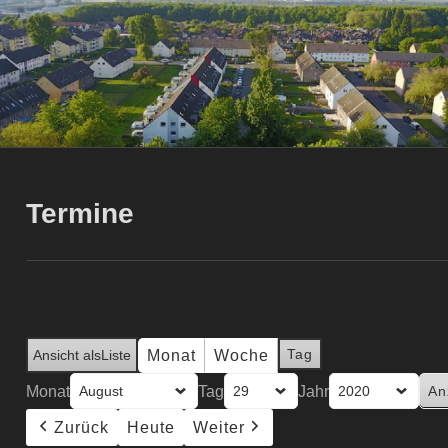
Termine
Tag
Monat
Woche
Ansicht als
Liste
Monat
Tag
Jahr
Zurück
Heute
Weiter