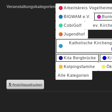
Veranstaltungskategorien
Arbeitskreis Vogelheim
BIGWAM e.V.
Bunt
CobiGolf
ev. Kirc
Jugendhof
Katholische Kirchen
Kita Bergbrücke
Ki
Kolpingsfamilie
Ök
Alle Kategorien
Ansicht
ausdrucken