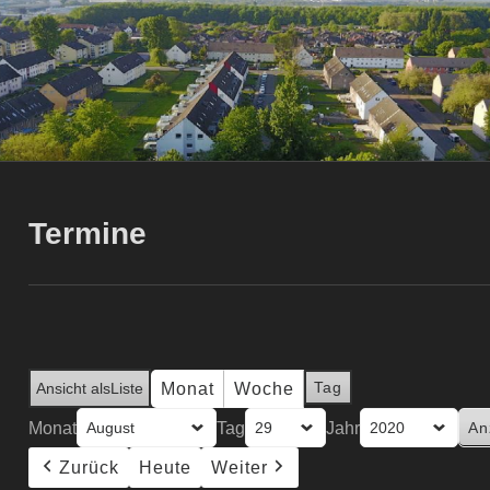
Termine
Tag
Monat
Woche
Ansicht als
Liste
Monat
Tag
Jahr
Zurück
Heute
Weiter