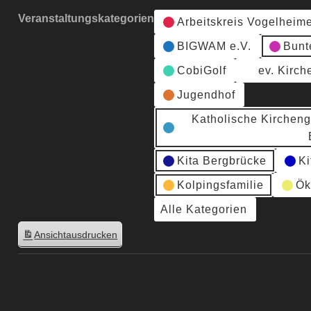
Veranstaltungskategorien
Arbeitskreis Vogelheim
BIGWAM e.V.
Bunt
CobiGolf
ev. Kirc
Jugendhof
Katholische Kirchen
Kita Bergbrücke
Ki
Kolpingsfamilie
Ök
Alle Kategorien
Ansicht
ausdrucken