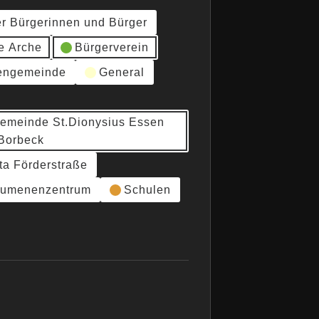
er Bürgerinnen und Bürger
e Arche
Bürgerverein
hengemeinde
General
gemeinde St.Dionysius Essen
Borbeck
ta Förderstraße
umenenzentrum
Schulen