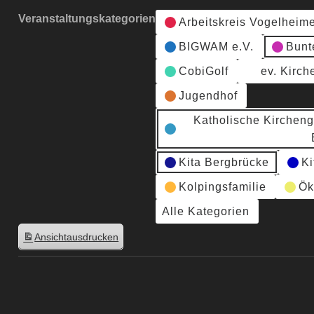
Veranstaltungskategorien
Arbeitskreis Vogelheim
BIGWAM e.V.
Bunt
CobiGolf
ev. Kirc
Jugendhof
Katholische Kirchen
Kita Bergbrücke
Ki
Kolpingsfamilie
Ök
Alle Kategorien
Ansicht
ausdrucken