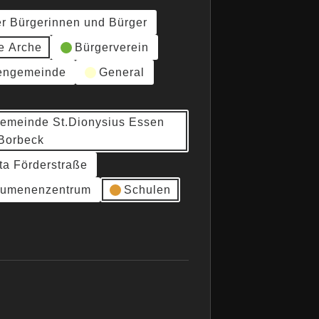
er Bürgerinnen und Bürger
e Arche
Bürgerverein
hengemeinde
General
gemeinde St.Dionysius Essen
Borbeck
ta Förderstraße
umenenzentrum
Schulen