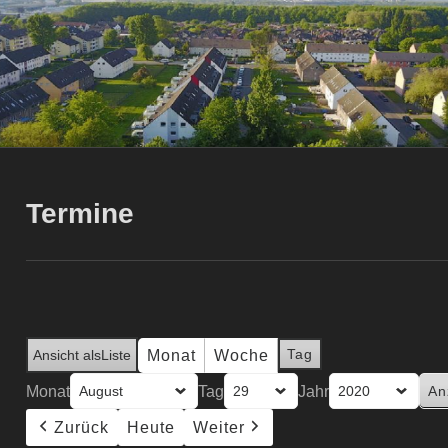
Termine
Tag
Monat
Woche
Ansicht als
Liste
Monat
Tag
Jahr
Zurück
Heute
Weiter