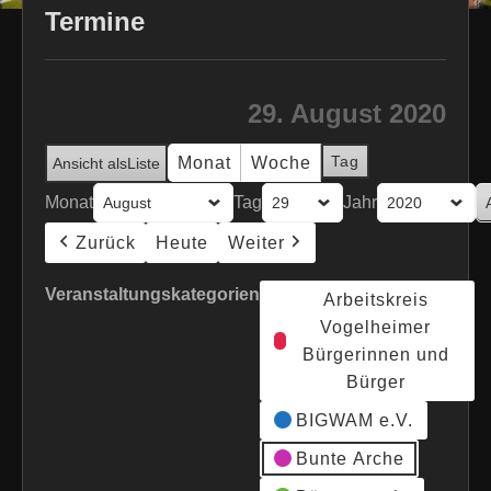
Termine
29. August 2020
Tag
Monat
Woche
Ansicht als
Liste
Monat
Tag
Jahr
Zurück
Heute
Weiter
Veranstaltungskategorien
Arbeitskreis
Vogelheimer
Bürgerinnen und
Bürger
BIGWAM e.V.
Bunte Arche