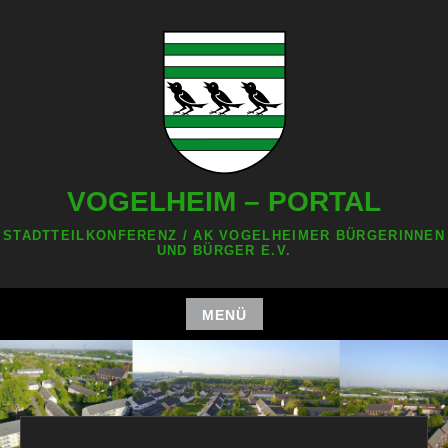
Zum
Inhalt
springen
VOGELHEIM – PORTAL
STADTTEILKONFERENZ / AK VOGELHEIMER BÜRGERINNEN
UND BÜRGER E.V.
MENÜ
Zum
Inhalt
springen