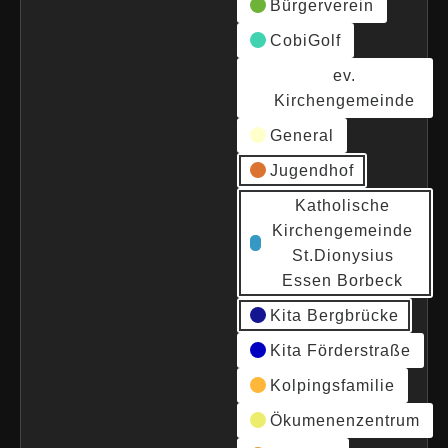
Bürgerverein
CobiGolf
ev.
Kirchengemeinde
General
Jugendhof
Katholische
Kirchengemeinde
St.Dionysius
Essen Borbeck
Kita Bergbrücke
Kita Förderstraße
Kolpingsfamilie
Ökumenenzentrum