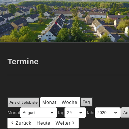
Termine
Tag
Monat
Woche
Ansicht als
Liste
Monat
Tag
Jahr
Zurück
Heute
Weiter