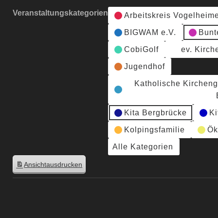
Veranstaltungskategorien
Arbeitskreis Vogelheim
BIGWAM e.V.
Bunt
CobiGolf
ev. Kirc
Jugendhof
Katholische Kirchen
Kita Bergbrücke
Ki
Kolpingsfamilie
Ök
Alle Kategorien
Ansicht
ausdrucken