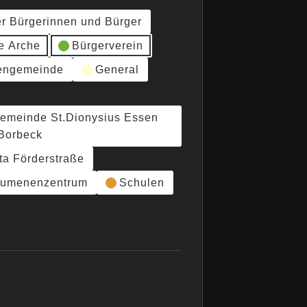
er Bürgerinnen und Bürger
e Arche
Bürgerverein
hengemeinde
General
gemeinde St.Dionysius Essen
Borbeck
ta Förderstraße
umenenzentrum
Schulen