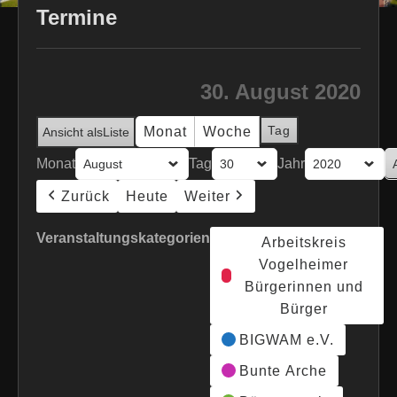
Termine
30. August 2020
Tag
Monat
Woche
Ansicht als
Liste
Monat
Tag
Jahr
Zurück
Heute
Weiter
Veranstaltungskategorien
Arbeitskreis
Vogelheimer
Bürgerinnen und
Bürger
BIGWAM e.V.
Bunte Arche