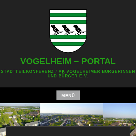
Zum
Inhalt
springen
VOGELHEIM – PORTAL
STADTTEILKONFERENZ / AK VOGELHEIMER BÜRGERINNEN
UND BÜRGER E.V.
MENÜ
Zum
Inhalt
springen