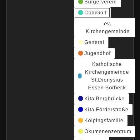
Bürgerverein
CobiGolf
ev.
Kirchengemeinde
General
Jugendhof
Katholische
Kirchengemeinde
St.Dionysius
Essen Borbeck
Kita Bergbrücke
Kita Förderstraße
Kolpingsfamilie
Ökumenenzentrum