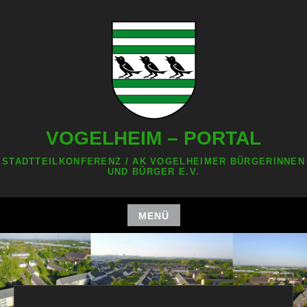
Zum
Inhalt
springen
VOGELHEIM – PORTAL
STADTTEILKONFERENZ / AK VOGELHEIMER BÜRGERINNEN
UND BÜRGER E.V.
MENÜ
Zum
Inhalt
springen