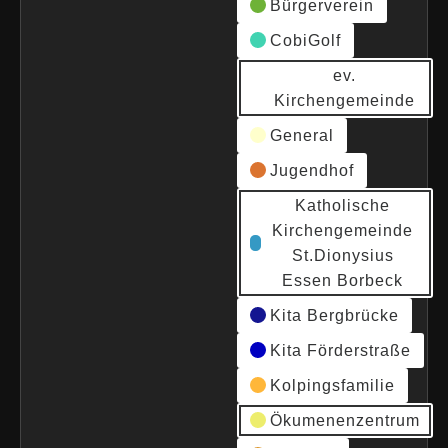
Bürgerverein
CobiGolf
ev.
Kirchengemeinde
General
Jugendhof
Katholische
Kirchengemeinde
St.Dionysius
Essen Borbeck
Kita Bergbrücke
Kita Förderstraße
Kolpingsfamilie
Ökumenenzentrum