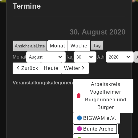
Termine
30. August 2020
Tag
Monat
Woche
Ansicht als
Liste
Monat
Tag
Jahr
Zurück
Heute
Weiter
Veranstaltungskategorien
Arbeitskreis
Vogelheimer
Bürgerinnen und
Bürger
BIGWAM e.V.
Bunte Arche